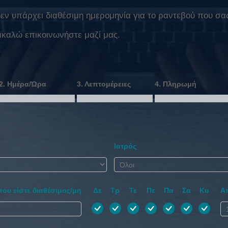
ν υπάρχει διαθέσιμη ημερομηνία για το ραντεβού που σας
ακαλώ επικοινωνήστε μαζί μας.
2. Ημέρα/Ώρα
3. Λεπτομέρειες
4. Πληρωμή
Ιατρός
που είστε διαθέσιμος/μη
Δε
Τρ
Τε
Πε
Πα
Σα
Κυ
Α