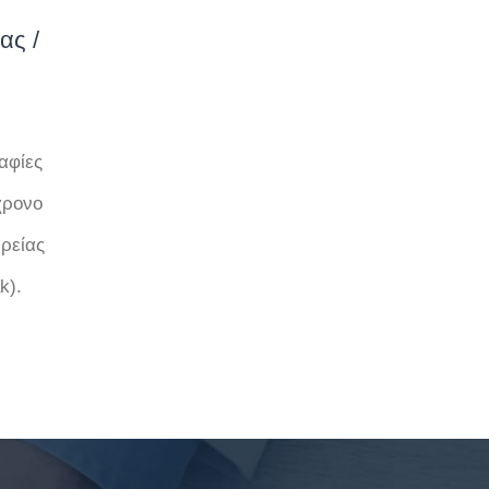
ας /
αφίες
χρονο
ιρείας
k).