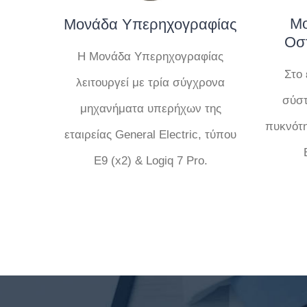
Μο
Μονάδα Υπερηχογραφίας
Οσ
Η Μονάδα Υπερηχογραφίας
Στο 
λειτουργεί με τρία σύγχρονα
σύστ
μηχανήματα υπερήχων της
πυκνότη
εταιρείας General Electric, τύπου
Ε9 (x2) & Logiq 7 Pro.