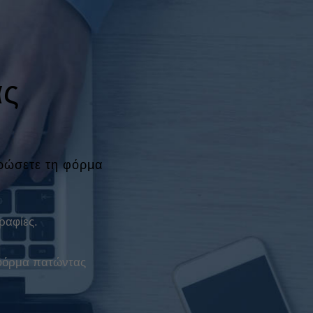
ας
ηρώσετε τη φόρμα
ραφίες.
 φόρμα πατώντας