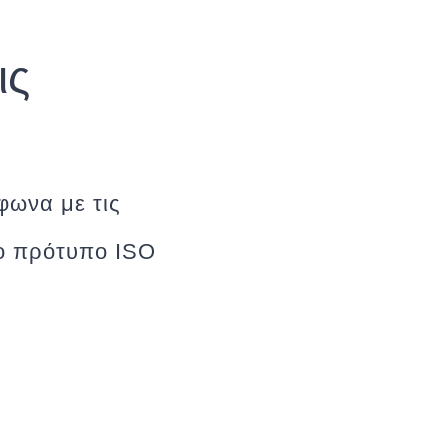
ις
φωνα με τις
το πρότυπο ISO