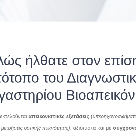
λώς ήλθατε στον επίσ
τότοπο του Διαγνωστι
γαστηρίου Βιοαπεικόν
 εκτελούνται
απεικονιστικές
εξετάσεις
(
υπερηχογραφήματα,
 μετρήσεις οστικής πυκνότητας)
, αξιόπιστα και με
σύγχρον