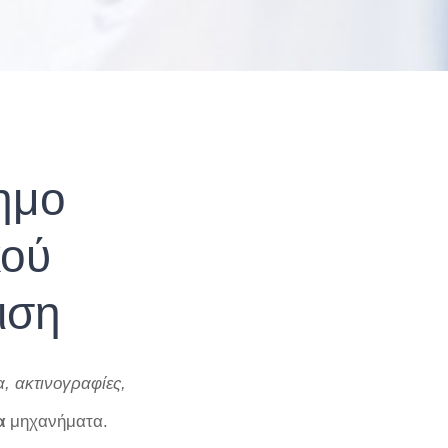
ημο
κού
ιση
 ακτινογραφίες,
α
μηχανήματα.