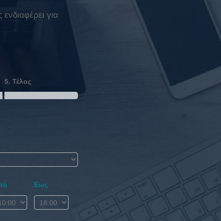
 ενδιαφέρει για
5. Τέλος
πό
Εως