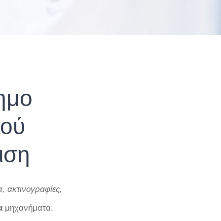
ημο
κού
ιση
 ακτινογραφίες,
α
μηχανήματα.