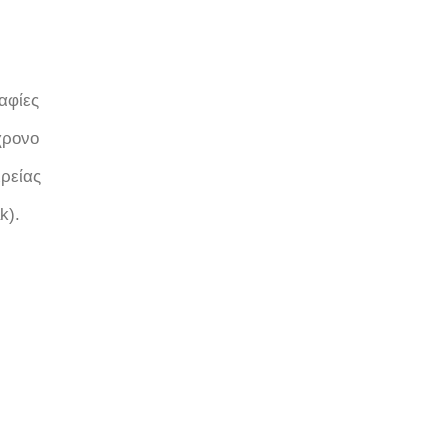
αφίες
χρονο
ιρείας
k).