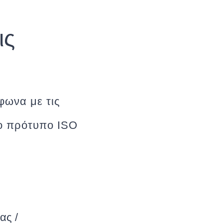
ις
φωνα με τις
το πρότυπο ISO
ας /