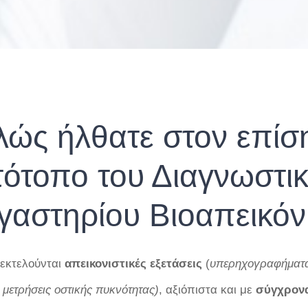
λώς ήλθατε στον επίσ
τότοπο του Διαγνωστι
γαστηρίου Βιοαπεικόν
 εκτελούνται
απεικονιστικές
εξετάσεις
(
υπερηχογραφήματα,
 μετρήσεις οστικής πυκνότητας)
, αξιόπιστα και με
σύγχρον