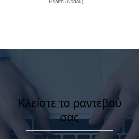
Health (Kodak).
Κλείστε το ραντεβού
σας