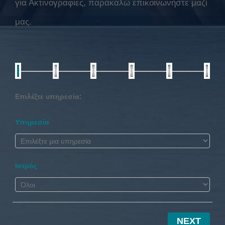
για Ακτινογραφίες, παρακαλώ επικοινωνήστε μαζί
μας.
Επιλέξτε υπηρεσία:
Υπηρεσία
Ιατρός
NEXT