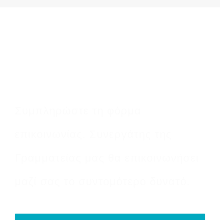
Κλείστε το
ραντεβού σας
Συμπληρώστε τη φόρμα
επικοινωνίας. Συνεργάτης της
Γραμματείας μας θα επικοινωνήσει
μαζί σας το συντομότερο δυνατό.