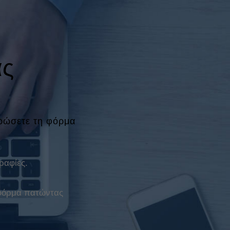
ας
ηρώσετε τη φόρμα
ραφίες.
 φόρμα πατώντας