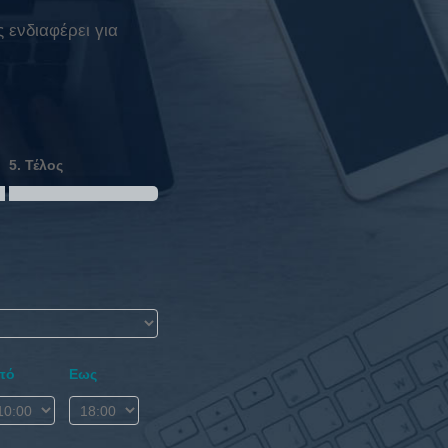
 ενδιαφέρει για
5. Τέλος
πό
Εως