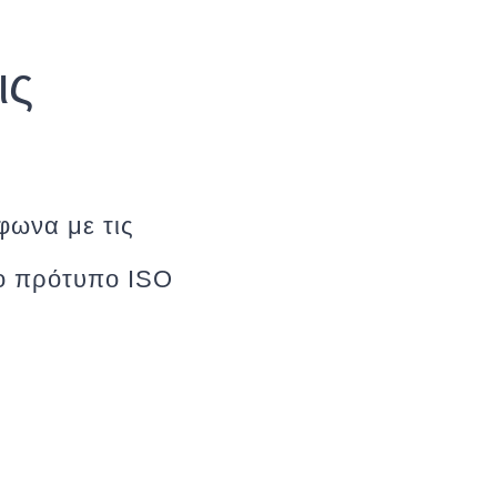
ις
φωνα με τις
το πρότυπο ISO