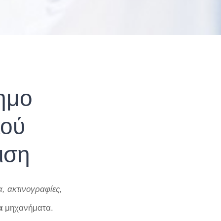
ημο
κού
ιση
 ακτινογραφίες,
α
μηχανήματα.