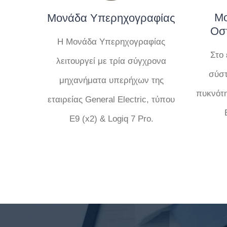
Μο
Μονάδα Υπερηχογραφίας
Οσ
Η Μονάδα Υπερηχογραφίας
Στο 
λειτουργεί με τρία σύγχρονα
σύστ
μηχανήματα υπερήχων της
πυκνότη
εταιρείας General Electric, τύπου
Ε9 (x2) & Logiq 7 Pro.