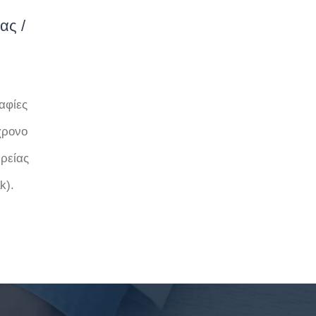
ας /
αφίες
χρονο
ιρείας
k).