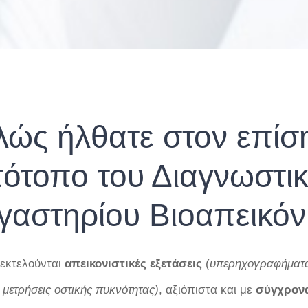
λώς ήλθατε στον επίσ
τότοπο του Διαγνωστι
γαστηρίου Βιοαπεικόν
 εκτελούνται
απεικονιστικές
εξετάσεις
(
υπερηχογραφήματα,
 μετρήσεις οστικής πυκνότητας)
, αξιόπιστα και με
σύγχρον