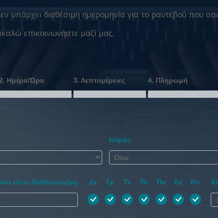
ν υπάρχει διαθέσιμη ημερομηνία για το ραντεβού που σας
ακαλώ επικοινωνήστε μαζί μας.
2. Ημέρα/Ώρα
3. Λεπτομέρειες
4. Πληρωμή
Ιατρός
που είστε διαθέσιμος/μη
Δε
Τρ
Τε
Πε
Πα
Σα
Κυ
Α