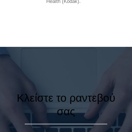
Health (Kodak).
Κλείστε το ραντεβού
σας