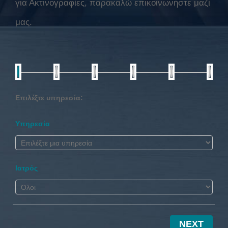
για Ακτινογραφίες, παρακαλώ επικοινωνήστε μαζί
μας.
Επιλέξτε υπηρεσία:
Υπηρεσία
Ιατρός
NEXT