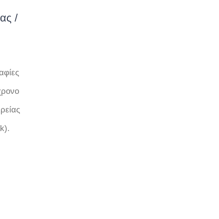
ας /
αφίες
χρονο
ιρείας
k).