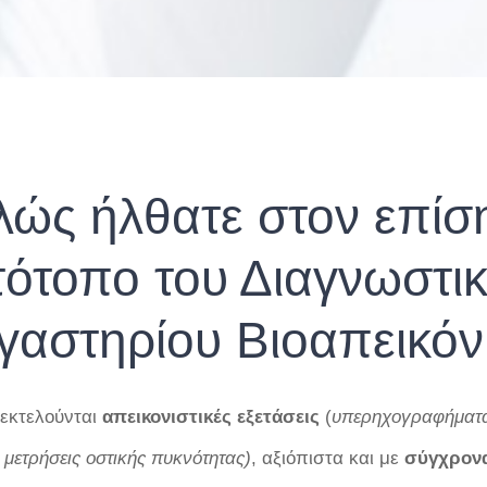
λώς ήλθατε στον επίσ
τότοπο του Διαγνωστι
γαστηρίου Βιοαπεικόν
 εκτελούνται
απεικονιστικές
εξετάσεις
(
υπερηχογραφήματα,
 μετρήσεις οστικής πυκνότητας)
, αξιόπιστα και με
σύγχρον