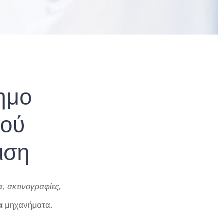
ημο
κού
ιση
 ακτινογραφίες,
α
μηχανήματα.