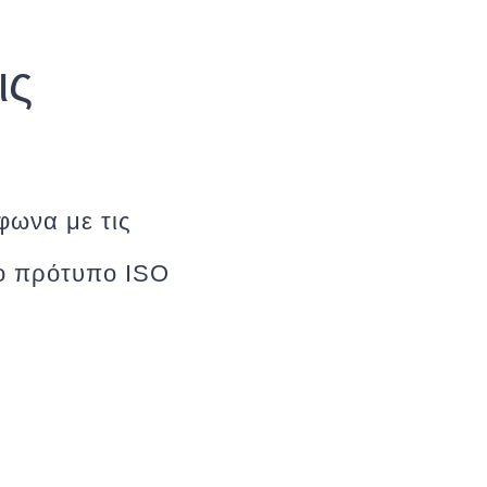
ις
φωνα με τις
το πρότυπο ISO