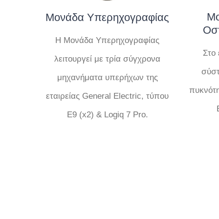
Μο
Μονάδα Υπερηχογραφίας
Οσ
Η Μονάδα Υπερηχογραφίας
Στο 
λειτουργεί με τρία σύγχρονα
σύστ
μηχανήματα υπερήχων της
πυκνότη
εταιρείας General Electric, τύπου
Ε9 (x2) & Logiq 7 Pro.